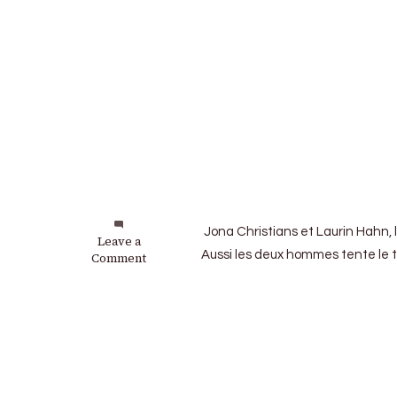
Jona Christians et Laurin Hahn, 
on
Leave a
Aussi les deux hommes tente le t
Sono
Comment
Motors
:
Sans
aide
financière,
ce
sera
la