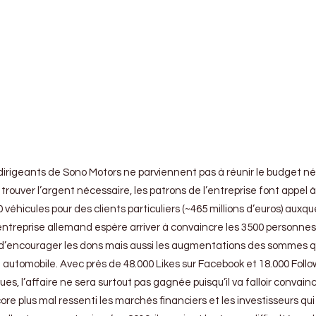
t dirigeants de Sono Motors ne parviennent pas à réunir le budget 
r trouver l’argent nécessaire, les patrons de l’entreprise font appe
00 véhicules pour des clients particuliers (~465 millions d’euros) a
ps, l’entreprise allemand espère arriver à convaincre les 3500 per
afin d’encourager les dons mais aussi les augmentations des sommes q
utomobile. Avec près de 48.000 Likes sur Facebook et 18.000 Followe
’affaire ne sera surtout pas gagnée puisqu’il va falloir convaincr
plus mal ressenti les marchés financiers et les investisseurs qui s