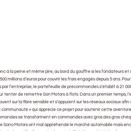
nc à la peine et même pire, au bord du gouffre si les fondateurs e
00 millions d’euros pour couvrir les frais engagés depuis 5 ans. Pou
is par l’entreprise, le portefeuille de précommandes s’établit à 21.0
s pour tenter de remettre Son Motors à flots. Dans un premier tem
 jouent sur la fibre sensible et s’appuient sur les réseaux sociaux 
 communauté » qui apprécie ce projet pour soutenir cette aventure a
mandes se transforment en commandes avec gros des gros chèques, l
de Sono Motors ont mal appréhendé le marché automobile mais encore 