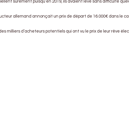
pellent surement puisqu’en 2019, ils avaient levé sans difficulté que
teur allemand annonçait un prix de départ de 16.000€ dans le cadre 
r des milliers d’acheteurs potentiels qui ont vu le prix de leur rêv