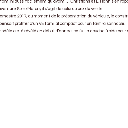
tant, ni aussi facilement qu’avant. J. Christians et L. Hahn s’en rap
venture Sono Motors, il s’agit de celui du prix de vente.
mestre 2017, au moment de la présentation du véhicule, le construc
 pensait profiter d’un VE familial compact pour un tarif raisonnable.
du modèle a été révélé en début d’année, ce fut la douche froide pou