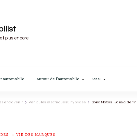
ilist
 et plus encore
t automobile
Autour de l’automobile
Essai
es et d'avenir
Véhicules électriques & hybrides
Sono Motors : Sans aide fin
IDES
VIE DES MARQUES