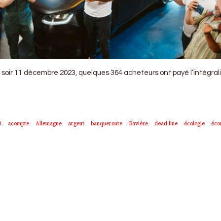
r 11 décembre 2023, quelques 364 acheteurs ont payé l’intégralité de
3
acompte
Allemagne
argent
banqueroute
Bavière
dead line
écologie
éco