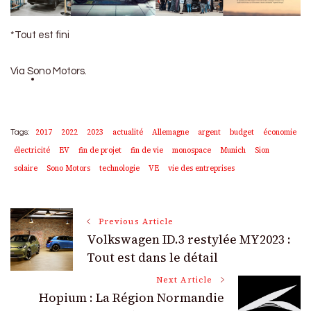
*Tout est fini
Via Sono Motors.
2017
2022
2023
actualité
Allemagne
argent
budget
économie
Tags:
électricité
EV
fin de projet
fin de vie
monospace
Munich
Sion
solaire
Sono Motors
technologie
VE
vie des entreprises
Post
Previous Article
Volkswagen ID.3 restylée MY2023 :
Navigation
Tout est dans le détail
Next Article
Hopium : La Région Normandie