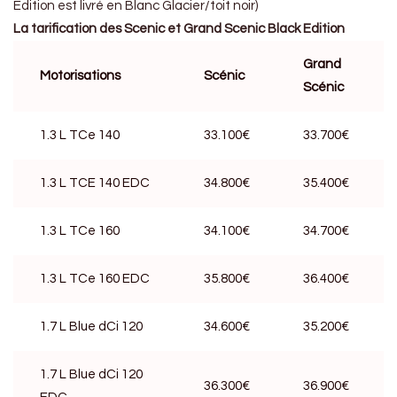
Edition est livré en Blanc Glacier/toit noir)
La tarification des Scenic et Grand Scenic Black Edition
Grand
Motorisations
Scénic
Scénic
1.3 L TCe 140
33.100€
33.700€
1.3 L TCE 140 EDC
34.800€
35.400€
1.3 L TCe 160
34.100€
34.700€
1.3 L TCe 160 EDC
35.800€
36.400€
1.7 L Blue dCi 120
34.600€
35.200€
1.7 L Blue dCi 120
36.300€
36.900€