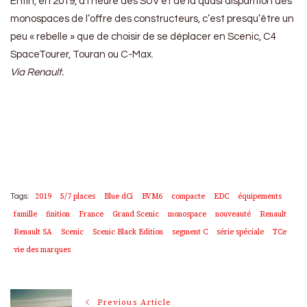
Enfin, en 2019, à l’heure des SUV et de la quasi disparition des
monospaces de l’offre des constructeurs, c’est presqu’être un
peu « rebelle » que de choisir de se déplacer en Scenic, C4
SpaceTourer, Touran ou C-Max.
Via Renault.
2019
5/7 places
Blue dCi
BVM6
compacte
EDC
équipements
Tags:
famille
finition
France
Grand Scenic
monospace
nouveauté
Renault
Renault SA
Scenic
Scenic Black Edition
segment C
série spéciale
TCe
vie des marques
Post
Previous Article