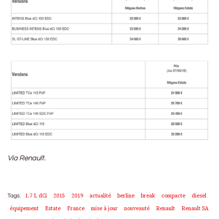
Via Renault.
1.7 L dCi
2015
2019
actualité
berline
break
compacte
diesel
Tags:
équipement
Estate
France
mise à jour
nouveauté
Renault
Renault SA