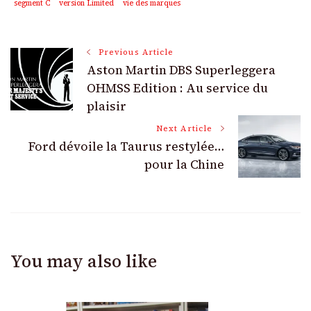
segment C
version Limited
vie des marques
Post
Previous Article
Aston Martin DBS Superleggera
Navigation
OHMSS Edition : Au service du
plaisir
Next Article
Ford dévoile la Taurus restylée…
pour la Chine
You may also like