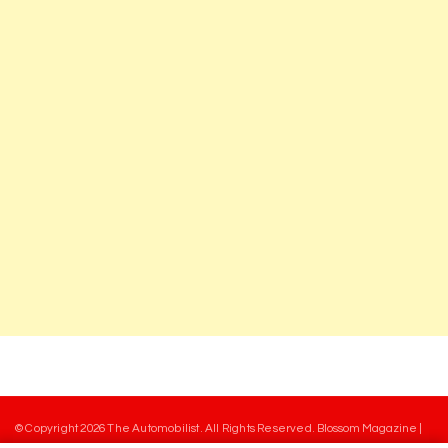
© Copyright 2026
The Automobilist
. All Rights Reserved.
Blossom Magazine |