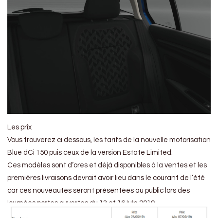
Les prix
Vous trouverez ci dessous, les tarifs de la nouvelle motorisation
Blue dCi 150 puis ceux de la version Estate Limited.
Ces modèles sont d’ores et déjà disponibles à la ventes et les
premières livraisons devrait avoir lieu dans le courant de l’été
car ces nouveautés seront présentées au public lors des
journées portes ouvertes du 13 et 16 juin 2019.