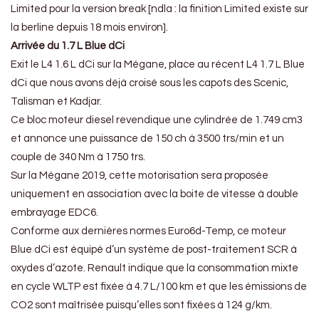
Limited pour la version break [ndla : la finition Limited existe sur
la berline depuis 18 mois environ].
Arrivée du 1.7 L Blue dCi
Exit le L4 1.6 L dCi sur la Mégane, place au récent L4 1.7 L Blue
dCi que nous avons déjà croisé sous les capots des Scenic,
Talisman et Kadjar.
Ce bloc moteur diesel revendique une cylindrée de 1.749 cm3
et annonce une puissance de 150 ch à 3500 trs/min et un
couple de 340 Nm à 1750 trs.
Sur la Mégane 2019, cette motorisation sera proposée
uniquement en association avec la boite de vitesse à double
embrayage EDC6.
Conforme aux dernières normes Euro6d-Temp, ce moteur
Blue dCi est équipé d’un système de post-traitement SCR à
oxydes d’azote. Renault indique que la consommation mixte
en cycle WLTP est fixée à 4.7 L/100 km et que les émissions de
CO2 sont maîtrisée puisqu’elles sont fixées à 124 g/km.