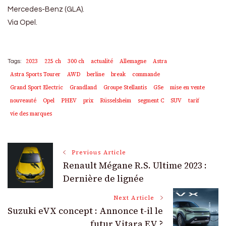
Mercedes-Benz (GLA).
Via Opel.
2023
225 ch
300 ch
actualité
Allemagne
Astra
Tags:
Astra Sports Tourer
AWD
berline
break
commande
Grand Sport Electric
Grandland
Groupe Stellantis
GSe
mise en vente
nouveauté
Opel
PHEV
prix
Rüsselsheim
segment C
SUV
tarif
vie des marques
Post
Previous Article
Renault Mégane R.S. Ultime 2023 :
Navigation
Dernière de lignée
Next Article
Suzuki eVX concept : Annonce t-il le
futur Vitara EV ?