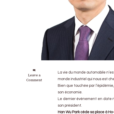
La vie du monde automobile n’est p
on
Leave a
monde industriel qui nous est che
Kia
Comment
Motors
Bien que touchée par l’épidémie, 
Corporation
son économie.
a
un
Le dernier événement en date n
nouveau
son président.
président
Han Wu Park cède sa place à Ho