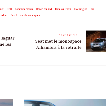
nir
CEO
communication
Corée du sud
Han Wu Park
Ho-sung So
Kia
sident
Seoul
vie des marques
Next Article
: Jaguar
Seat met le monospace
ne les
Alhambra à la retraite