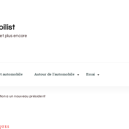
ilist
 et plus encore
t automobile
Autour de l’automobile
Essai
tion a un nouveau président
QUES