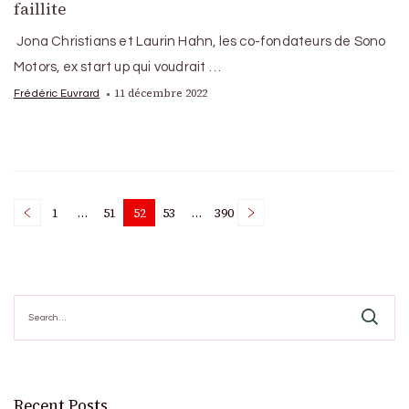
faillite
Jona Christians et Laurin Hahn, les co-fondateurs de Sono
Motors, ex start up qui voudrait …
11 décembre 2022
Frédéric Euvrard
Posts
1
…
51
52
53
…
390
Page
Page
Page
Page
Page
pagination
Search
for:
Recent Posts