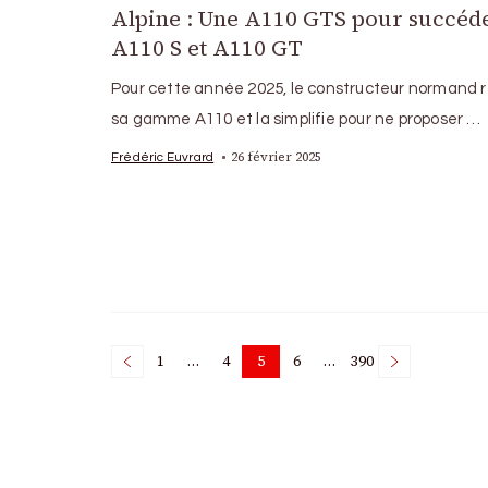
Alpine : Une A110 GTS pour succéd
A110 S et A110 GT
Pour cette année 2025, le constructeur normand
sa gamme A110 et la simplifie pour ne proposer …
26 février 2025
Frédéric Euvrard
Posts
1
…
4
5
6
…
390
Page
Page
Page
Page
Page
pagination