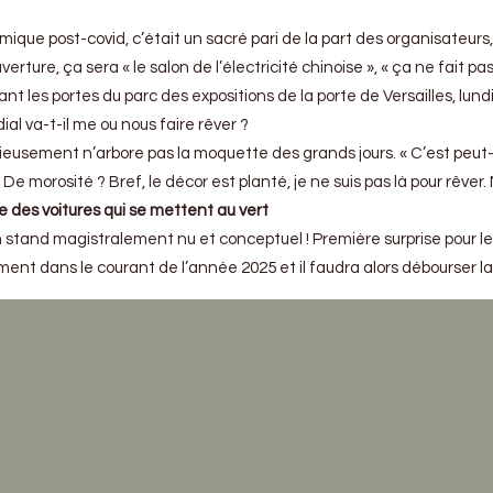
 post-covid, c’était un sacré pari de la part des organisateurs, de s
rture, ça sera « le salon de l’électricité chinoise », « ça ne fait pas
t les portes du parc des expositions de la porte de Versailles, lund
ial va-t-il me ou nous faire rêver ?
ieusement n’arbore pas la moquette des grands jours. « C’est peut-ê
De morosité ? Bref, le décor est planté, je ne suis pas là pour rêver
te des voitures qui se mettent au vert
 un stand magistralement nu et conceptuel ! Première surprise pour 
t dans le courant de l’année 2025 et il faudra alors débourser la so