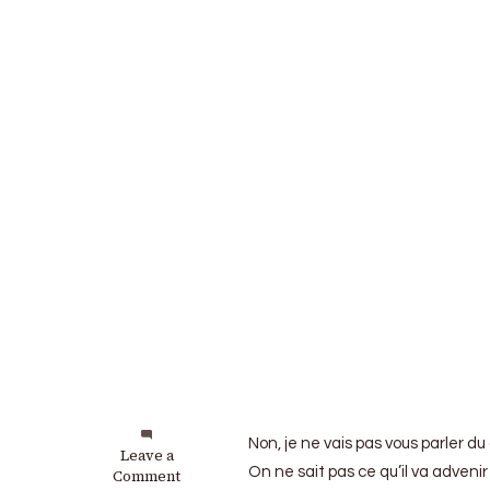
Non, je ne vais pas vous parler d
on
Leave a
On ne sait pas ce qu’il va adveni
Mondial
Comment