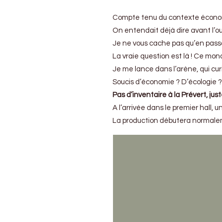
de
l’Auto
Compte tenu du contexte économique
2022
:
On entendait déjà dire avant l’ouve
LE
Je ne vous cache pas qu’en passan
SURVIVANT !
La vraie question est là ! Ce mond
Je me lance dans l’arène, qui cur
Soucis d’économie ? D’écologie ? 
Pas d’inventaire à la Prévert, jus
A l’arrivée dans le premier hall,
La production débutera normalemen