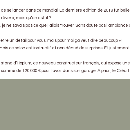
e lancer dans ce Mondial. La dernière édition de 2018 fut belle malgré
 rêver », mais qu’en est-il ?
i, je ne savais pas ce que j’allais trouver. Sans doute pas l’ambian
tre un détail pour vous, mais pour moi ça veut dire beaucoup » !
. Mais ce salon est instructif et non dénué de surprises. Et justeme
le stand d’Hopium, ce nouveau constructeur français, qui expose une
mme de 120 000 € pour l’avoir dans son garage. A priori, le Crédit 