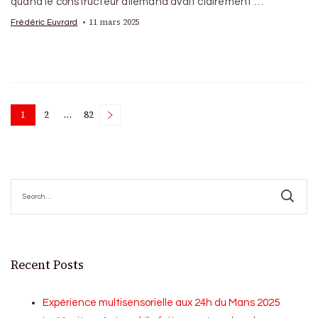
quand le constructeur allemand avait clairement …
11 mars 2025
Frédéric Euvrard
Posts
1
2
…
82
Page
Page
Page
pagination
Search
for:
Recent Posts
Expérience multisensorielle aux 24h du Mans 2025