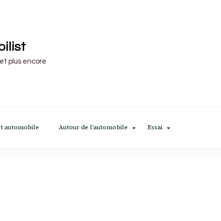
ilist
 et plus encore
t automobile
Autour de l’automobile
Essai