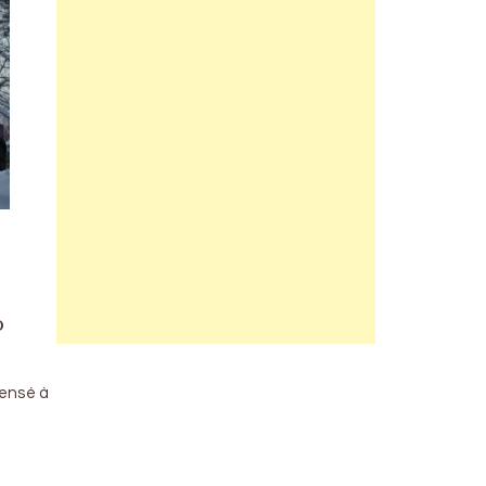
o
pensé à