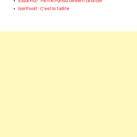
Essai Fiat : Petite Panda devient Grande
Northvolt : C’est la faillite