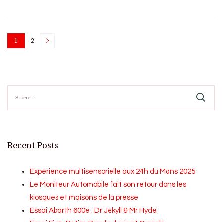
Posts
1
2
Page
Page
pagination
Search
for:
Recent Posts
Expérience multisensorielle aux 24h du Mans 2025
Le Moniteur Automobile fait son retour dans les
kiosques et maisons de la presse
Essai Abarth 600e : Dr Jekyll & Mr Hyde