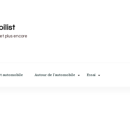
ilist
 et plus encore
t automobile
Autour de l’automobile
Essai