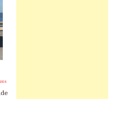
UES
nde