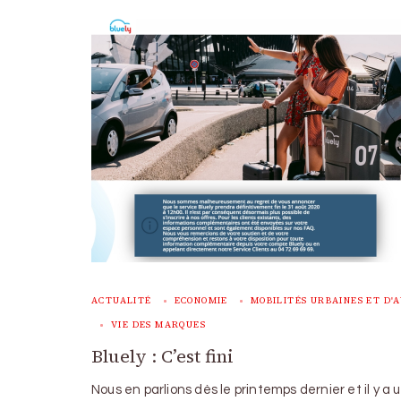
ACTUALITÉ
ECONOMIE
MOBILITÉS URBAINES ET D'
VIE DES MARQUES
Bluely : C’est fini
Nous en parlions dès le printemps dernier et il y a 