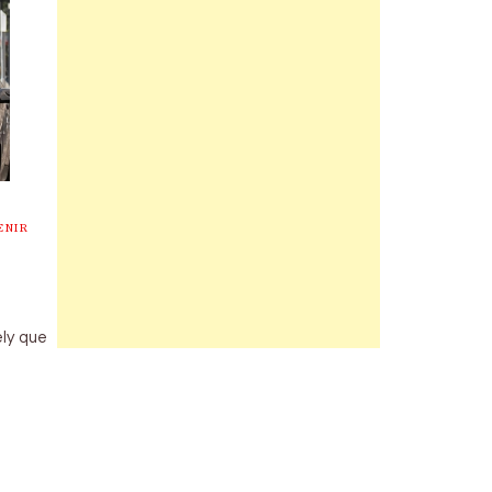
ENIR
ely que