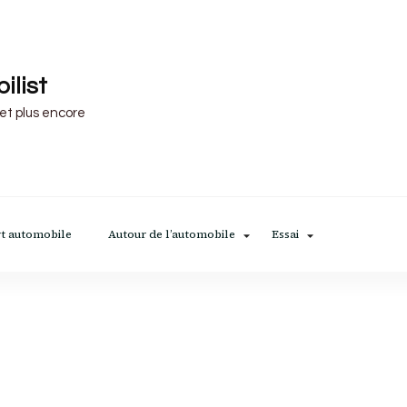
ilist
 et plus encore
t automobile
Autour de l’automobile
Essai