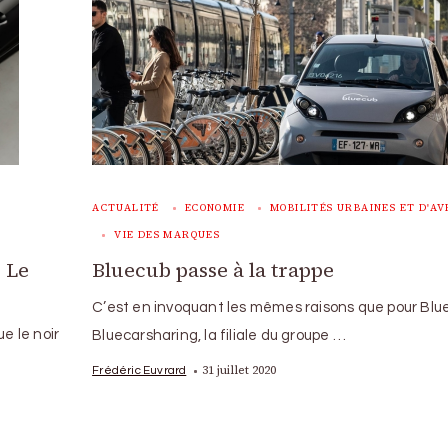
ACTUALITÉ
ECONOMIE
MOBILITÉS URBAINES ET D'AV
VIE DES MARQUES
 Le
Bluecub passe à la trappe
C’est en invoquant les mêmes raisons que pour Blu
e le noir
Bluecarsharing, la filiale du groupe …
31 juillet 2020
Frédéric Euvrard