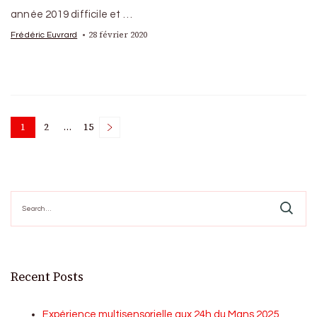
année 2019 difficile et …
28 février 2020
Frédéric Euvrard
Posts
1
2
…
15
Page
Page
Page
pagination
Search
for:
Recent Posts
Expérience multisensorielle aux 24h du Mans 2025