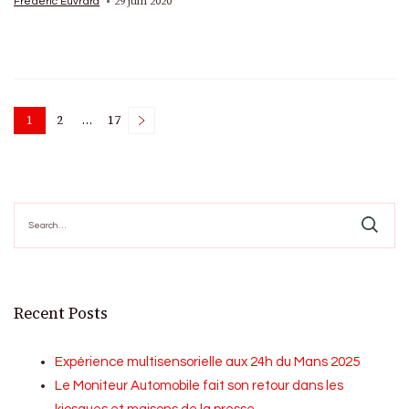
29 juin 2020
Frédéric Euvrard
Posts
1
2
…
17
Page
Page
Page
pagination
Search
for:
Recent Posts
Expérience multisensorielle aux 24h du Mans 2025
Le Moniteur Automobile fait son retour dans les