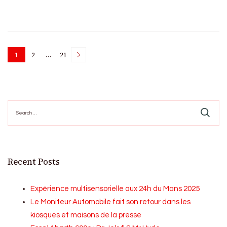
Posts
1
2
…
21
Page
Page
Page
pagination
Search
for:
Recent Posts
Expérience multisensorielle aux 24h du Mans 2025
Le Moniteur Automobile fait son retour dans les
kiosques et maisons de la presse