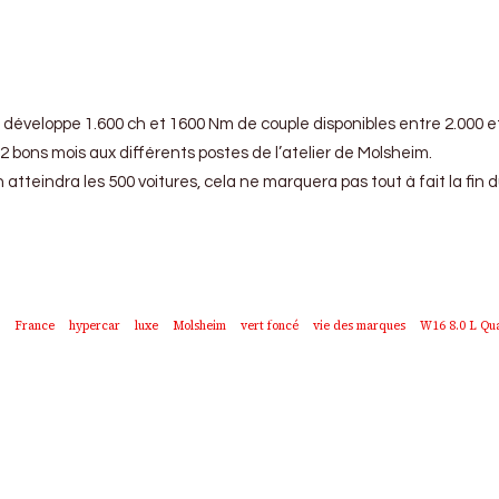
ui développe 1.600 ch et 1600 Nm de couple disponibles entre 2.000 
2 bons mois aux différents postes de l’atelier de Molsheim.
on atteindra les 500 voitures, cela ne marquera pas tout à fait la f
France
hypercar
luxe
Molsheim
vert foncé
vie des marques
W16 8.0 L Qu