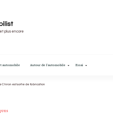
ilist
 et plus encore
t automobile
Autour de l’automobile
Essai
 Chiron est sortie de fabrication
QUES