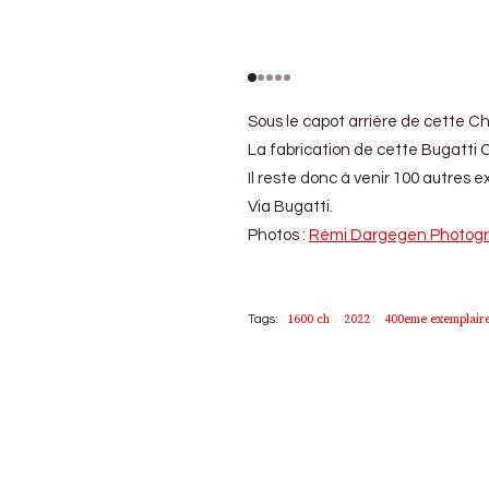
Sous le capot arrière de cette C
La fabrication de cette Bugatti C
Il reste donc à venir 100 autres 
Via Bugatti.
Photos :
Rémi Dargegen Photog
1600 ch
2022
400eme exemplair
Tags: