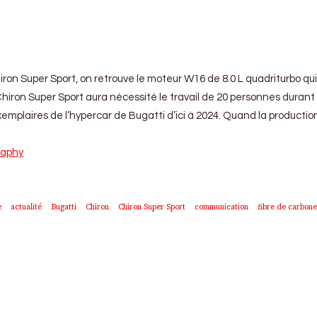
hiron Super Sport, on retrouve le moteur W16 de 8.0 L quadriturbo q
hiron Super Sport aura nécessité le travail de 20 personnes durant 
exemplaires de l’hypercar de Bugatti d’ici à 2024. Quand la producti
raphy
e
actualité
Bugatti
Chiron
Chiron Super Sport
communication
fibre de carbone