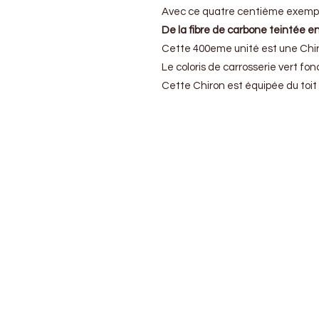
:
Avec ce quatre centième exemplai
La
De la fibre de carbone teintée e
400eme
Chiron
Cette 400eme unité est une Chiro
est
Le coloris de carrosserie vert fo
sortie
Cette Chiron est équipée du toit S
de
fabrication