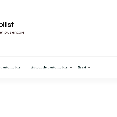
ilist
 et plus encore
t automobile
Autour de l’automobile
Essai