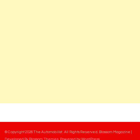
© Copyright 2026
The Automobilist
. All Rights Reserved.
Blossom Magazine |
Developed By
Blossom Themes
.
Powered by
WordPress
.