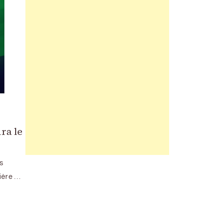
ra le
s
ière …