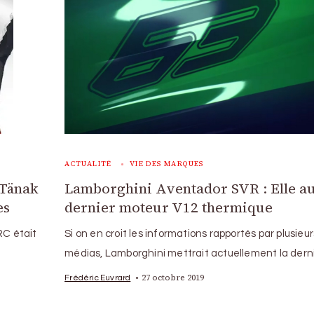
ACTUALITÉ
VIE DES MARQUES
 Tänak
Lamborghini Aventador SVR : Elle au
es
dernier moteur V12 thermique
RC était
Si on en croit les informations rapportés par plusieur
médias, Lamborghini mettrait actuellement la dern
27 octobre 2019
Frédéric Euvrard