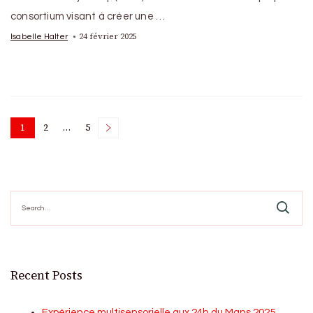
consortium visant à créer une …
24 février 2025
Isabelle Halter
Posts
1
2
…
5
Page
Page
Page
pagination
Search
for:
Recent Posts
Expérience multisensorielle aux 24h du Mans 2025