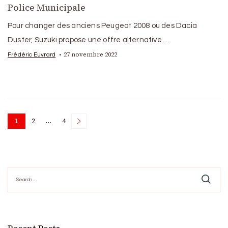
Police Municipale
Pour changer des anciens Peugeot 2008 ou des Dacia
Duster, Suzuki propose une offre alternative …
27 novembre 2022
Frédéric Euvrard
Posts
1
2
…
4
Page
Page
Page
pagination
Search
for: