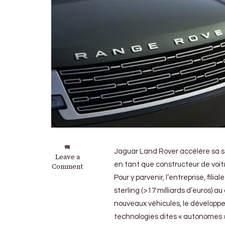
Jaguar Land Rover accélère sa st
on
Leave a
en tant que constructeur de voitu
JLR
Comment
se
Pour y parvenir, l’entreprise, filia
réimagine
sterling (>17 milliards d’euros) 
nouveaux véhicules, le développ
technologies dites « autonomes »,