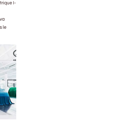
rique I-
 va
s le