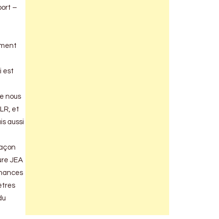
port –
mment
i est
ue nous
LR, et
is aussi
façon
ture JEA
rmances
ètres
du