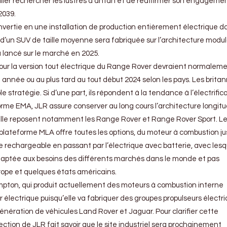
’aller rechercher les lustres d’antan et de réaffirmer son engageme
2039.
nvertie en une installation de production entièrement électrique d
 d’un SUV de taille moyenne sera fabriquée sur l’architecture modul
a lancé sur le marché en 2025.
pour la version tout électrique du Range Rover devraient normalem
année ou au plus tard au tout début 2024 selon les pays. Les brita
stratégie. Si d’une part, ils répondent à la tendance à l’électrific
rme EMA, JLR assure conserver au long cours l’architecture longitu
quelle reposent notamment les Range Rover et Range Rover Sport. L
plateforme MLA offre toutes les options, du moteur à combustion ju
e rechargeable en passant par l’électrique avec batterie, avec lesq
ptée aux besoins des différents marchés dans le monde et pas
rope et quelques états américains.
pton, qui produit actuellement des moteurs à combustion interne
r électrique puisqu’elle va fabriquer des groupes propulseurs électr
énération de véhicules Land Rover et Jaguar. Pour clarifier cette
rection de JLR fait savoir que le site industriel sera prochainement