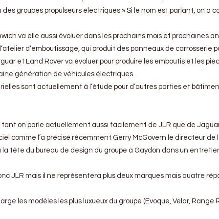
 des groupes propulseurs électriques » Si le nom est parlant, on a 
mwich va elle aussi évoluer dans les prochains mois et prochaines a
’atelier d’emboutissage, qui produit des panneaux de carrosserie po
ar et Land Rover va évoluer pour produire les emboutis et les piè
aine génération de véhicules électriques.
trielles sont actuellement à l’étude pour d’autres parties et bâtime
e tant on parle actuellement aussi facilement de JLR que de Jagua
ficiel comme l’a précisé récemment Gerry McGovern le directeur de 
à la tête du bureau de design du groupe à Gaydon dans un entretie
 donc JLR mais il ne représentera plus deux marques mais quatre rép
rge les modèles les plus luxueux du groupe (Evoque, Velar, Range 