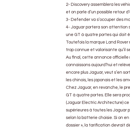
2- Discovery assemblera les véhic
et on parle d’un possible retour
3- Defender va s’occuper des mod
4- Jaguar portera son attention 
une GT à quatre portes qui doit ê
Toutefois la marque Land Rover r
trop connue et valorisante qu’il s
Au final, cette annonce officiel
connaissons aujourd’hui et relèv
encore plus Jaguar, veut s’en sorti
les chinois, les japonais et les a
Chez Jaguar, en revanche, le pre
GT à quatre portes. Elle sera prod
(Jaguar Electric Architecture) 
supérieures à toutes les Jaguar 
selon la batterie choisie. Si on e
dossier », la tarification devrai