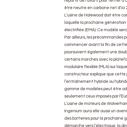
repartir de l’avant pour tenter d
être neutre en carbone net d’ici 
L’usine de Halewood doit être co
laquelle la prochaine génération
électrifiée (EMA). Ce modèle ser
Par ailleurs, les précommandes 
commencer avant la fin de cette 
poursuivent également une double 
certains marchés avec la platefo
modulaire flexible (MLA) sur la
constructeur explique que cette 
l’entraînement hybride ou hybrid
gamme de modèles peut être ada
seulement ceux imposés par l’Eu
L’usine de moteurs de Wolverham
Ingenium aura elle aussi un aveni
des batteries pour la prochaine g
démarche vers l’électrique, la di