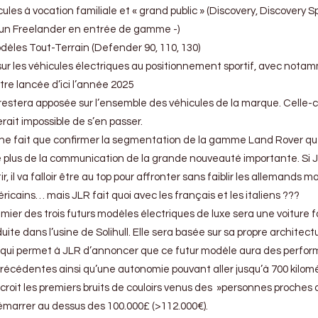
ules à vocation familiale et « grand public » (Discovery, Discovery S
 d’un Freelander en entrée de gamme -)
èles Tout-Terrain (Defender 90, 110, 130)
sur les véhicules électriques au positionnement sportif, avec nota
tre lancée d’ici l’année 2025
estera apposée sur l’ensemble des véhicules de la marque. Celle-c
erait impossible de s’en passer.
le ne fait que confirmer la segmentation de la gamme Land Rover q
e plus de la communication de la grande nouveauté importante. Si J
r, il va falloir être au top pour affronter sans faiblir les allemands ma
méricains… mais JLR fait quoi avec les français et les italiens ???
mier des trois futurs modèles électriques de luxe sera une voiture 
uite dans l’usine de Solihull. Elle sera basée sur sa propre architec
ce qui permet à JLR d’annoncer que ce futur modèle aura des perfo
précédentes ainsi qu’une autonomie pouvant aller jusqu’à 700 kilom
n croit les premiers bruits de couloirs venus des »personnes proches 
t démarrer au dessus des 100.000£ (>112.000€).