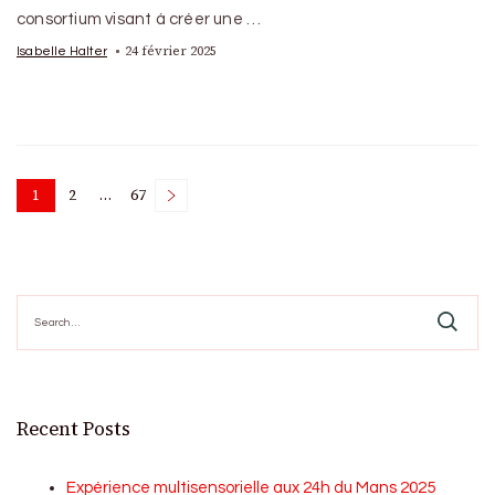
consortium visant à créer une …
24 février 2025
Isabelle Halter
Posts
1
2
…
67
Page
Page
Page
pagination
Search
for:
Recent Posts
Expérience multisensorielle aux 24h du Mans 2025