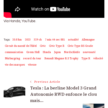
Via Honda, YouTube.
20.8 km
2023
329 ch
7 min 44 sec 881
actualité
Allemagne
Tags:
Circuit du massif de l'Eifel
Civic
Civic Type R
Civic Type RS Grade
communication
Green Hell
Honda
Japon
Nordschleife
nouveauté
Nürburgring
record du tour
Renault Megane R.S Trophy
Type R
vélocité
vie des marques
vitesse
Post
Previous Article
Tesla : La berline Model 3 Grand
Navigation
Autonomie RWD enfonce le clou
mais…