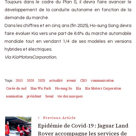
Toujours dans le cadre du Plan S, il devra faire avancer le
développement de la conduite autonome en fonction de la
demande du marché.
Dans les chiffres et en cinq ans (fin 2025), Ho-sung Song devra
faire évoluer Kia vers une part de 6.6% du marché automobile
mondiale tout en vendant 1/4 de ses modèles en versions
hybrides et électriques.
Via KiaMotorsCorporation.
2013
2020
2025
actualité
avenir
CEO
communication
Tags:
Corée du sud
Han Wu Park
Ho-sung So
Kia
Kia Motors Corporation
nomination
président
Seoul
vie des marques
Post
Previous Article
Epidémie de Covid-19 : Jaguar Land
Rover accompagne les services de