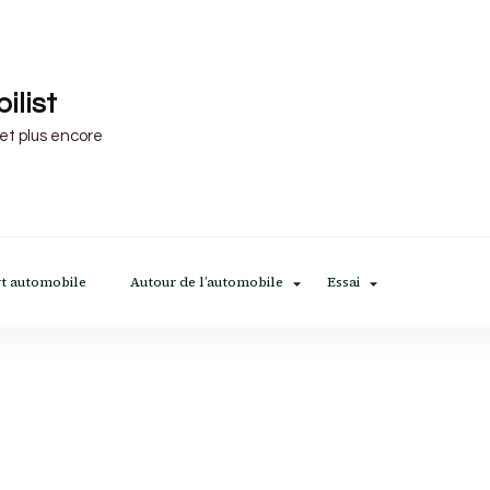
ilist
 et plus encore
t automobile
Autour de l’automobile
Essai