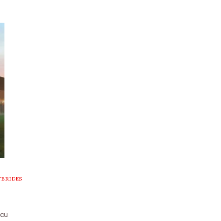
YBRIDES
écu