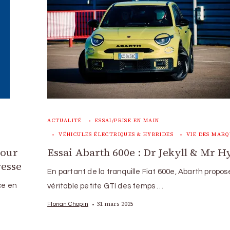
ACTUALITÉ
ESSAI/PRISE EN MAIN
VÉHICULES ÉLECTRIQUES & HYBRIDES
VIE DES MARQ
tour
Essai Abarth 600e : Dr Jekyll & Mr H
resse
En partant de la tranquille Fiat 600e, Abarth propo
ce en
véritable petite GTI des temps …
31 mars 2025
Florian Chopin