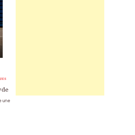
UES
yde
se une