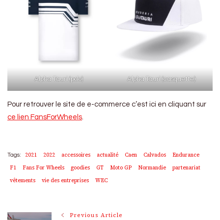
Alpha Tauri (polo)
Alpha Tauri (casquette)
Pour retrouver le site de e-commerce c’est ici en cliquant sur
ce lien FansForWheels
.
2021
2022
accessoires
actualité
Caen
Calvados
Endurance
Tags:
F1
Fans For Wheels
goodies
GT
Moto GP
Normandie
partenariat
vêtements
vie des entreprises
WEC
Previous Article