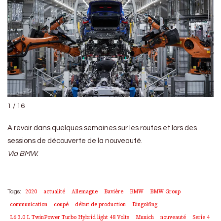
1 / 16
A revoir dans quelques semaines sur les routes et lors des
sessions de découverte de la nouveauté.
Via BMW.
2020
actualité
Allemagne
Bavière
BMW
BMW Group
Tags:
communication
coupé
début de production
Dingolfing
L6 3.0 L TwinPower Turbo Hybrid light 48 Volts
Munich
nouveauté
Serie 4