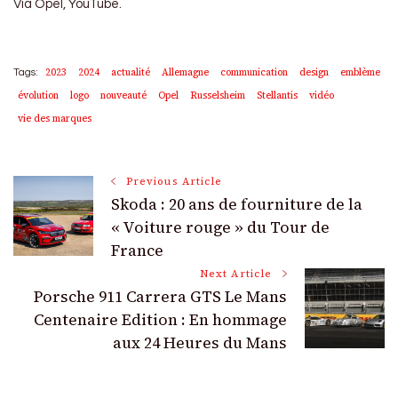
Via Opel, YouTube.
2023
2024
actualité
Allemagne
communication
design
emblème
Tags:
évolution
logo
nouveauté
Opel
Russelsheim
Stellantis
vidéo
vie des marques
Post
Previous Article
Skoda : 20 ans de fourniture de la
Navigation
« Voiture rouge » du Tour de
France
Next Article
Porsche 911 Carrera GTS Le Mans
Centenaire Edition : En hommage
aux 24 Heures du Mans