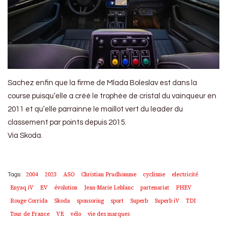
Sachez enfin que la firme de Mlada Boleslav est dans la
course puisqu’elle a créé le trophée de cristal du vainqueur en
2011 et qu’elle parrainne le maillot vert du leader du
classement par points depuis 2015.
Via Skoda.
2004
2023
ASO
Christian Prudhomme
cyclisme
electricité
Tags:
Enyaq iV
EV
évolution
Jean-Marie Leblanc
partenariat
PHEV
Rouge Corrida
Skoda
sponsoring
sport
Superb
Superb iV
TDI
Tour de France
VE
vélo
vie des marques