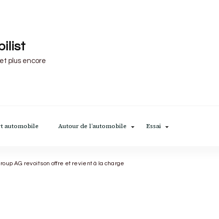
ilist
 et plus encore
t automobile
Autour de l’automobile
Essai
up AG revoit son offre et revient à la charge