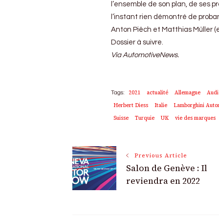
l’ensemble de son plan, de ses pr
l’instant rien démontré de proba
Anton Piëch et Matthias Müller (e
Dossier à suivre.
Via AutomotiveNews.
2021
actualité
Allemagne
Audi
Tags:
Herbert Diess
Italie
Lamborghini Autom
Suisse
Turquie
UK
vie des marques
Post
Previous Article
Salon de Genève : Il
Navigation
reviendra en 2022