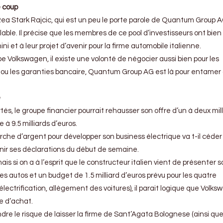
e coup
ea Stark Rajcic, qui est un peu le porte parole de Quantum Group AG
valable. Il précise que les membres de ce pool d’investisseurs ont bien
i et à leur projet d’avenir pour la firme automobile italienne.
upe Volkswagen, il existe une volonté de négocier
aussi bien pour les
e ou les garanties bancaire, Quantum Group AG est là pour entamer
e
tés, le groupe financier pourrait rehausser son offre d’un à deux mil
 à 9.5 milliards d’euros.
erche d’argent pour développer son business électrique va t-il céder
enir ses déclarations du début de semaine.
is si on a à l’esprit que le constructeur italien vient de présenter s
 ses autos et un budget de 1.5 milliard d’euros prévu pour les quatre
lectrification, allègement des voitures), il parait logique que Volk
e d’achat.
dre le risque de laisser la firme de Sant’Agata Bolognese (ainsi qu