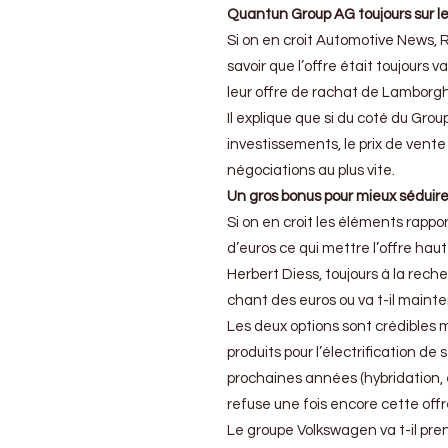
et
Quantun Group AG toujours sur l
revient
Si on en croit Automotive News, R
à
savoir que l’offre était toujours 
la
charge
leur offre de rachat de Lamborghin
Il explique que si du coté du Gro
investissements, le prix de vent
négociations au plus vite.
Un gros bonus pour mieux séduir
Si on en croit les éléments rappor
d’euros ce qui mettre l’offre haute
Herbert Diess, toujours à la rech
chant des euros ou va t-il maint
Les deux options sont crédibles ma
produits pour l’électrification de
prochaines années (hybridation, é
refuse une fois encore cette offr
Le groupe Volkswagen va t-il pren