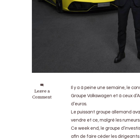
Il y a à peine une semaine, le co
on
Leave a
Groupe Volkswagen et à ceux d’Au
Lamborghini
Comment
:
d’euros.
Quantum
Le puissant groupe allemand avai
Group
AG
vendre et ce, malgré les rumeurs
revoit
Ce week end, le groupe d’investi
son
afin de faire céder les dirigeant
offre