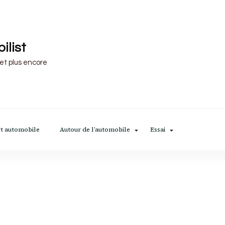
ilist
 et plus encore
t automobile
Autour de l’automobile
Essai