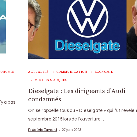
CONOMIE
ACTUALITÉ
COMMUNICATION
ECONOMIE
VIE DES MARQUES
Dieselgate : Les dirigeants d’Audi
condamnés
‘y a pas
On se rappelle tous du « Dieselgate » qui fut révélé
septembre 2015 lors de l’ouverture …
27 juin 2023
Frédéric Euvrard