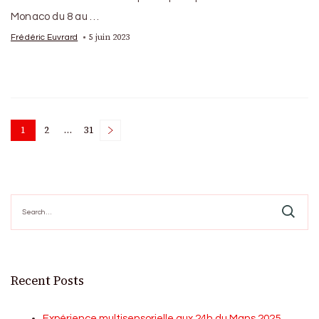
Monaco du 8 au …
5 juin 2023
Frédéric Euvrard
Posts
1
2
…
31
Page
Page
Page
pagination
Search
for:
Recent Posts
Expérience multisensorielle aux 24h du Mans 2025