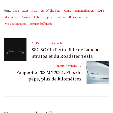
2022
2023
Asie
Car Of The Year
Chine
communication
COTY
Tags:
distinction
Europe
hybride
jury
Kia EV6
thermique
VE
vie des marques
Voiture de l'année
Post
Previous Article
SSC SC-01 : Petite fille de Lancia
Navigation
Stratos et du Roadster Tesla
Next Article
Peugeot e-208 MY2023 : Plus de
peps, plus de kilomètres