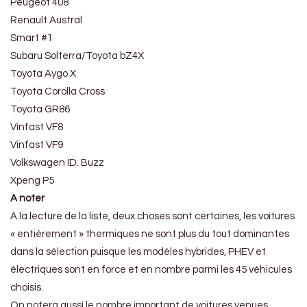
Peugeot 408
Renault Austral
Smart #1
Subaru Solterra/Toyota bZ4X
Toyota Aygo X
Toyota Corolla Cross
Toyota GR86
Vinfast VF8
Vinfast VF9
Volkswagen ID. Buzz
Xpeng P5
A noter
A la lecture de la liste, deux choses sont certaines, les voitures
« entièrement » thermiques ne sont plus du tout dominantes
dans la sélection puisque les modèles hybrides, PHEV et
électriques sont en force et en nombre parmi les 45 véhicules
choisis.
On notera aussi le nombre important de voitures venues