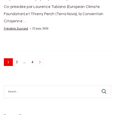
Co-présidée par Laurence Tubiana (European Climate
Foundation) et Thierry Perch (Terra Nova), la Convention
Citoyenne …
22 juin 2020
Frédéric Euvrard
Posts
1
2
…
4
Page
Page
Page
pagination
Search
for: