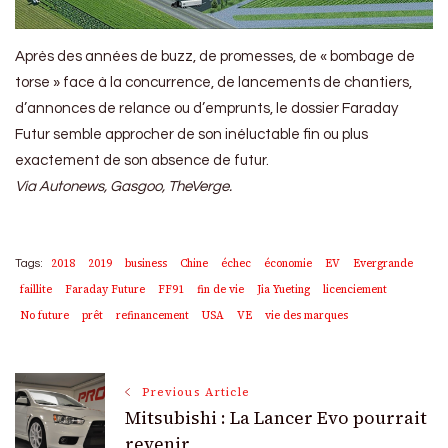
Après des années de buzz, de promesses, de « bombage de
torse » face à la concurrence, de lancements de chantiers,
d’annonces de relance ou d’emprunts, le dossier Faraday
Futur semble approcher de son inéluctable fin ou plus
exactement de son absence de futur.
Via Autonews, Gasgoo, TheVerge.
2018
2019
business
Chine
échec
économie
EV
Evergrande
Tags:
faillite
Faraday Future
FF91
fin de vie
Jia Yueting
licenciement
No future
prêt
refinancement
USA
VE
vie des marques
Post
Previous Article
Mitsubishi : La Lancer Evo pourrait
Navigation
revenir