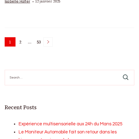
12 janvier 2025
Isabelle Halter
Posts
1
2
…
53
Page
Page
Page
pagination
Search
for:
Recent Posts
Expérience multisensorielle aux 24h du Mans 2025
Le Moniteur Automobile fait son retour dans les