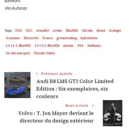
suiveurs.
Via Autocar.
2015
2021
actualité
avenir
BlueHDi
Citroën
diesel
écologie
Tags:
économie
électricité
France
greenwashing
hybridation
L4 1.5 L BlueHDi
L4 2.0 L BlueHDi
moteur
PSA
Stellantis
vie des marques
Vincent Cobée
Post
Previous Article
Audi R8 LMS GT2 Color Limited
Navigation
Edition : Six exemplaires, six
couleurs
Next Article
Volvo : T. Jon Mayer devient le
directeur du design extérieur