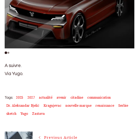
A suivre.
Via Yugo.
2025
2027
actualité
avenir
citadine
communication
Tags:
Dr. Aleksandar Bjelić
Kragujevac
nouvelle marque
renaissance
Serbie
sketch
Yugo
Zastava
Post
Previous Article