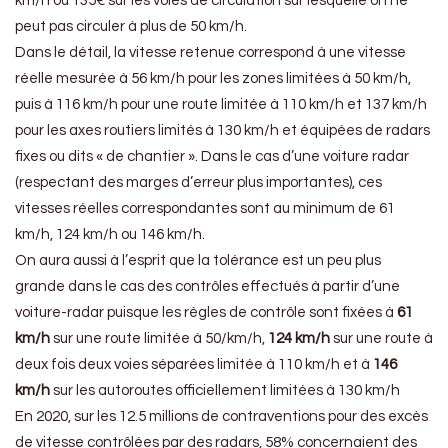
km/h ou 135€ sur les voies de circulation sur lesquelle on ne
peut pas circuler à plus de 50 km/h.
Dans le détail, la vitesse retenue correspond à une vitesse
réelle mesurée à 56 km/h pour les zones limitées à 50 km/h,
puis à 116 km/h pour une route limitée à 110 km/h et 137 km/h
pour les axes routiers limités à 130 km/h et équipées de radars
fixes ou dits « de chantier ». Dans le cas d’une voiture radar
(respectant des marges d’erreur plus importantes), ces
vitesses réelles correspondantes sont au minimum de 61
km/h, 124 km/h ou 146 km/h.
On aura aussi à l’esprit que la tolérance est un peu plus
grande dans le cas des contrôles effectués à partir d’une
voiture-radar puisque les règles de contrôle sont fixées à
61
km/h
sur une route limitée à 50/km/h,
124 km/h
sur une route à
deux fois deux voies séparées limitée à 110 km/h et à
146
km/h
sur les autoroutes officiellement limitées à 130 km/h
En 2020, sur les 12.5 millions de contraventions pour des excès
de vitesse contrôlées par des radars, 58% concernaient des