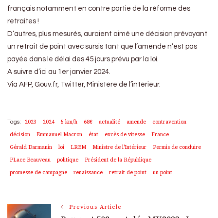
français notamment en contre partie de la réforme des
retraites !
D’autres, plus mesurés, auraient aimé une décision prévoyant
un retrait de point avec sursis tant que l’amende n’est pas
payée dans le délai des 45 jours prévu par la loi.
A suivre d’ici au 1er janvier 2024.
Via AFP, Gouv.fr, Twitter, Ministère de l’intérieur.
2023
2024
5 km/h
68€
actualité
amende
contravention
Tags:
décision
Emmanuel Macron
état
excès de vitesse
France
Gérald Darmanin
loi
LREM
Ministre de l'Intérieur
Permis de conduire
PLace Beauveau
politique
Président de la République
promesse de campagne
renaissance
retrait de point
un point
Post
Previous Article