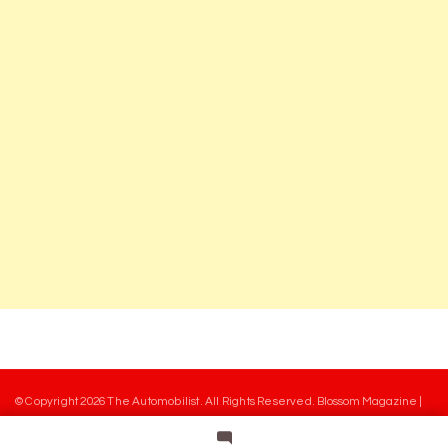
© Copyright 2026
The Automobilist
. All Rights Reserved.
Blossom Magazine |
Developed By
Blossom Themes
.
Powered by
WordPress
.