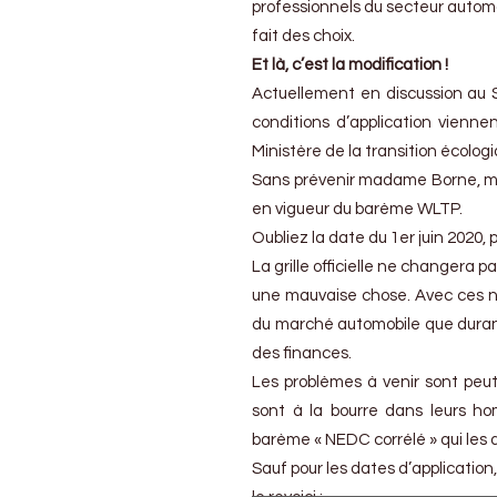
La
professionnels du secteur automo
version
fait des choix.
WLTP
Et là, c’est la modification !
arrivera
plus
Actuellement en discussion au S
tôt
conditions d’application vienne
Ministère de la transition écologiq
Sans prévenir madame Borne, me
en vigueur du barème WLTP.
Oubliez la date du 1er juin 2020, 
La grille officielle ne changera p
une mauvaise chose. Avec ces no
du marché automobile que dura
des finances.
Les problèmes à venir sont peut
sont à la bourre dans leurs hom
barème « NEDC corrélé » qui les
Sauf pour les dates d’applicatio