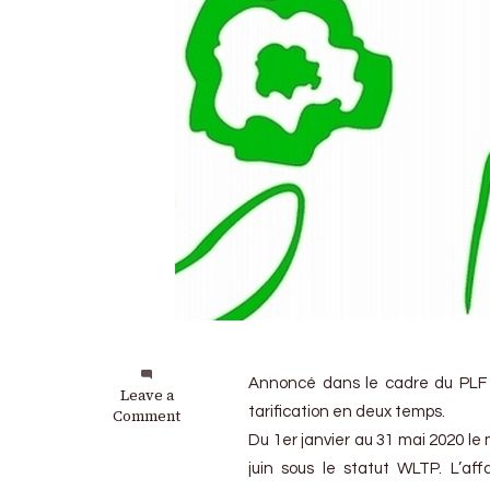
Annoncé dans le cadre du PLF 
on
Leave a
tarification en deux temps.
Malus
Comment
écolo
Du 1er janvier au 31 mai 2020 le 
2020
juin sous le statut WLTP. L’aff
: