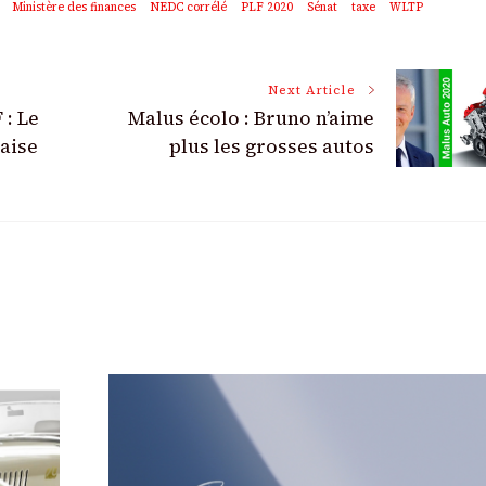
Ministère des finances
NEDC corrélé
PLF 2020
Sénat
taxe
WLTP
Next Article
 : Le
Malus écolo : Bruno n’aime
çaise
plus les grosses autos