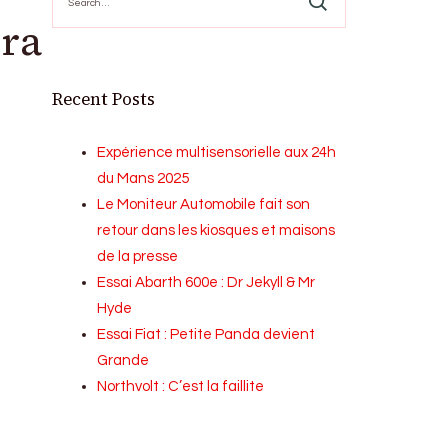
for:
era
Recent Posts
Expérience multisensorielle aux 24h
du Mans 2025
Le Moniteur Automobile fait son
retour dans les kiosques et maisons
de la presse
Essai Abarth 600e : Dr Jekyll & Mr
Hyde
Essai Fiat : Petite Panda devient
Grande
Northvolt : C’est la faillite