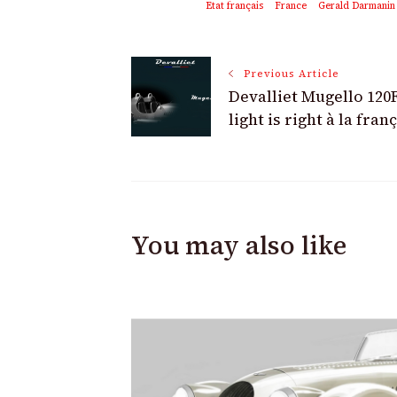
Etat français
France
Gerald Darmanin
Post
Previous Article
Devalliet Mugello 120F
Navigation
light is right à la fran
You may also like