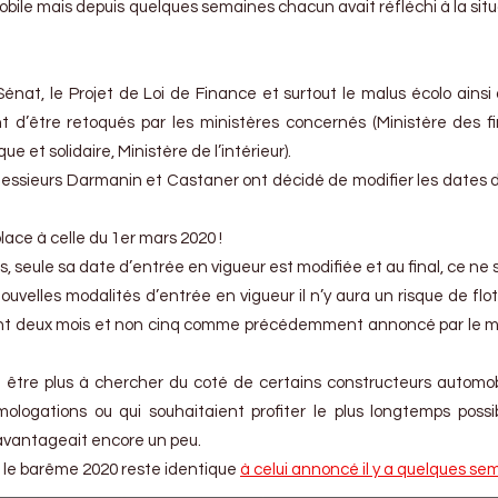
bile mais depuis quelques semaines chacun avait réfléchi à la situ
énat, le Projet de Loi de Finance et surtout le malus écolo ainsi
nt d’être retoqués par les ministères concernés (Ministère des f
ue et solidaire, Ministère de l’intérieur).
ssieurs Darmanin et Castaner ont décidé de modifier les dates 
place à celle du 1er mars 2020 !
as, seule sa date d’entrée en vigueur est modifiée et au final, ce ne
uvelles modalités d’entrée en vigueur il n’y aura un risque de fl
nt deux mois et non cinq comme précédemment annoncé par le m
 être plus à chercher du coté de certains constructeurs automob
ologations ou qui souhaitaient profiter le plus longtemps possi
 avantageait encore un peu.
n, le barême 2020 reste identique
à celui annoncé il y a quelques se