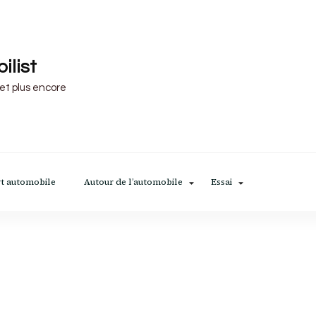
ilist
 et plus encore
t automobile
Autour de l’automobile
Essai