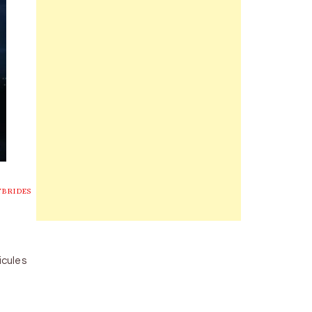
YBRIDES
icules