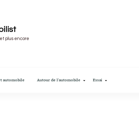
ilist
 et plus encore
t automobile
Autour de l’automobile
Essai