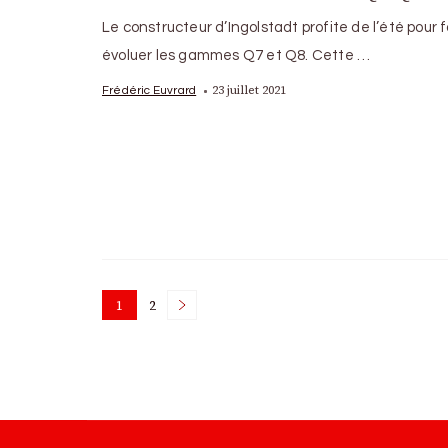
Le constructeur d’Ingolstadt profite de l’été pour f
évoluer les gammes Q7 et Q8. Cette …
23 juillet 2021
Frédéric Euvrard
Posts
1
2
Page
Page
pagination