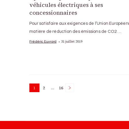
véhicules électriques à ses
concessionnaires
Pour satisfaire aux exigences de l’Union Europée
matière de réduction des émissions de CO2 …
31 juillet 2019
Frédéric Euvrard
Posts
1
2
…
16
Page
Page
Page
pagination