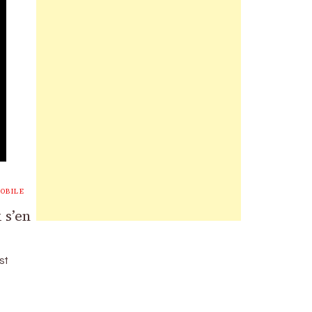
OBILE
 s’en
st