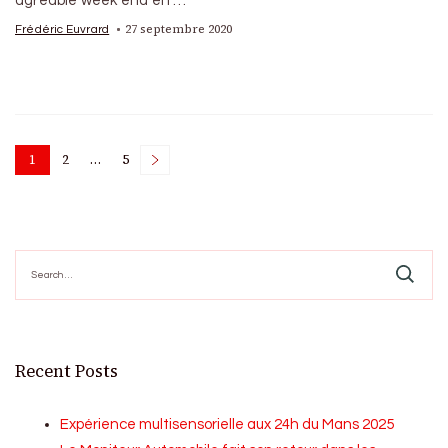
agréable week end en …
27 septembre 2020
Frédéric Euvrard
Posts
1
2
…
5
Page
Page
Page
pagination
Search
for:
Recent Posts
Expérience multisensorielle aux 24h du Mans 2025