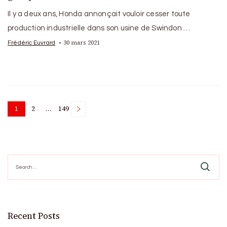
Il y a deux ans, Honda annonçait vouloir cesser toute
production industrielle dans son usine de Swindon …
30 mars 2021
Frédéric Euvrard
Posts
1
2
…
149
Page
Page
Page
pagination
Search
for:
Recent Posts