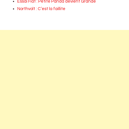
Essai Fiat : Petite Panda devient Grande
Northvolt : C’est la faillite