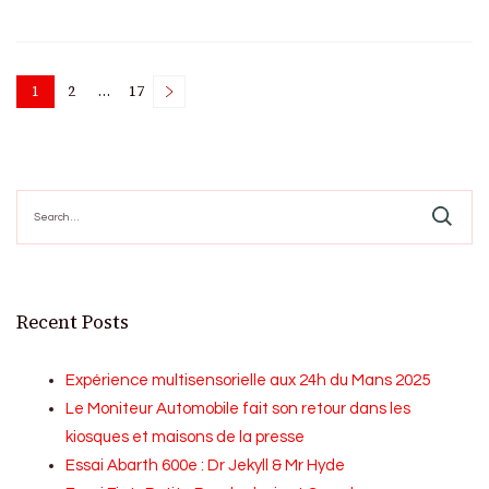
Posts
1
2
…
17
Page
Page
Page
pagination
Search
for:
Recent Posts
Expérience multisensorielle aux 24h du Mans 2025
Le Moniteur Automobile fait son retour dans les
kiosques et maisons de la presse
Essai Abarth 600e : Dr Jekyll & Mr Hyde